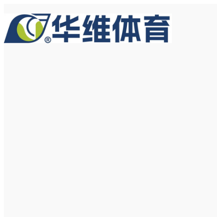
跳
至
内
容