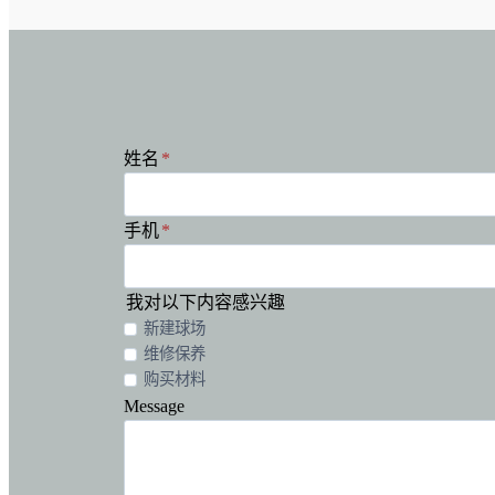
姓名
*
手机
*
我对以下内容感兴趣
新建球场
维修保养
购买材料
Message